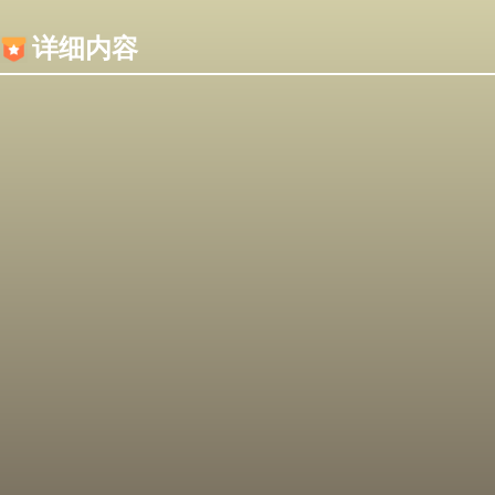
内容加载失败，可能是你的浏览器屏蔽了JS脚本！
详细内容