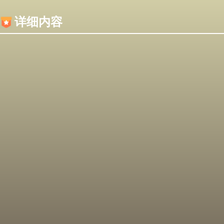
内容加载失败，可能是你的浏览器屏蔽了JS脚本！
详细内容