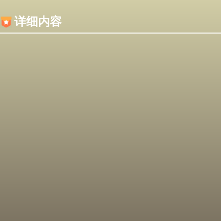
内容加载失败，可能是你的浏览器屏蔽了JS脚本！
详细内容