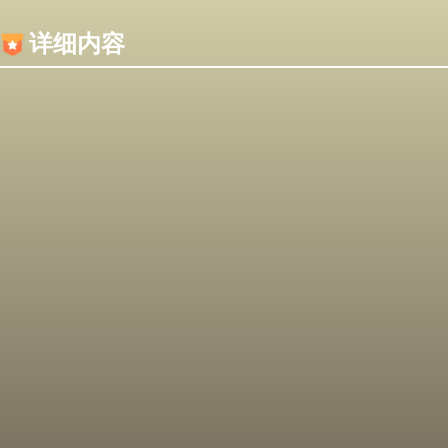
内容加载失败，可能是你的浏览器屏蔽了JS脚本！
详细内容