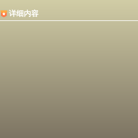
内容加载失败，可能是你的浏览器屏蔽了JS脚本！
详细内容