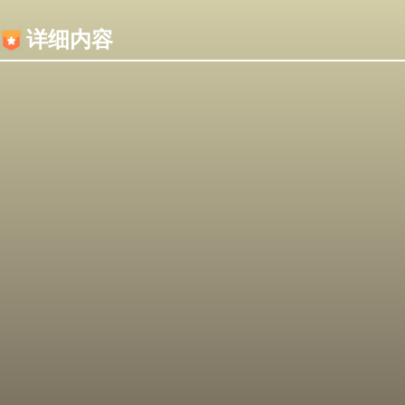
内容加载失败，可能是你的浏览器屏蔽了JS脚本！
详细内容