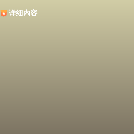
内容加载失败，可能是你的浏览器屏蔽了JS脚本！
详细内容