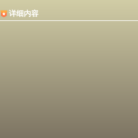
内容加载失败，可能是你的浏览器屏蔽了JS脚本！
详细内容