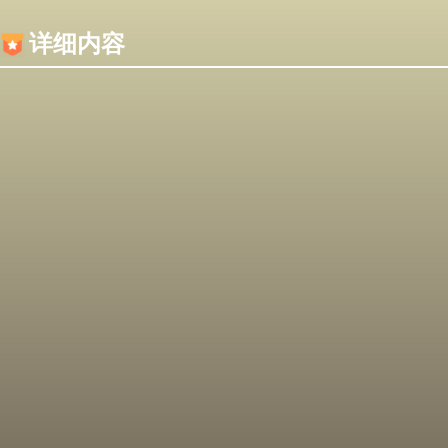
内容加载失败，可能是你的浏览器屏蔽了JS脚本！
详细内容