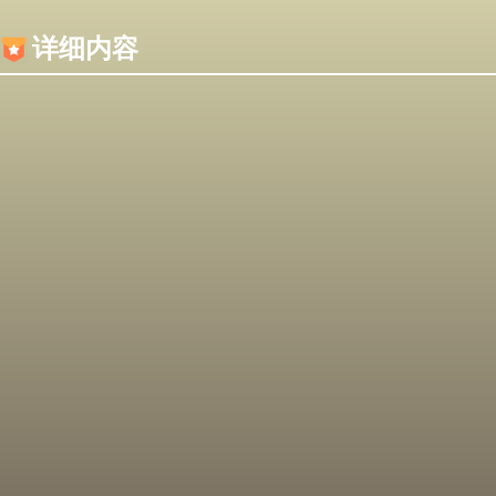
内容加载失败，可能是你的浏览器屏蔽了JS脚本！
详细内容