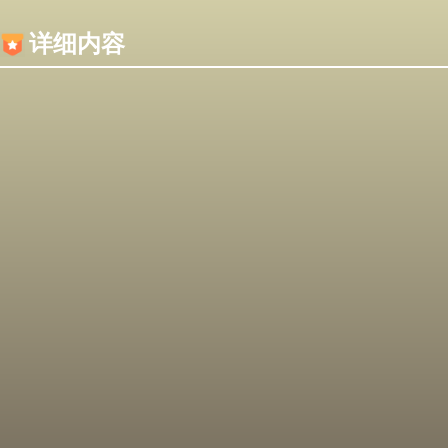
内容加载失败，可能是你的浏览器屏蔽了JS脚本！
详细内容