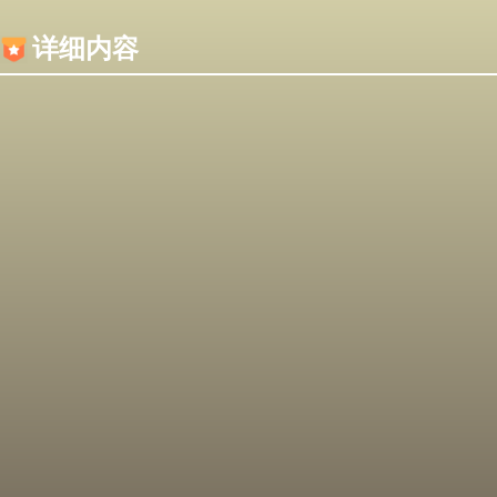
内容加载失败，可能是你的浏览器屏蔽了JS脚本！
详细内容