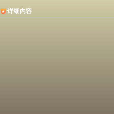
内容加载失败，可能是你的浏览器屏蔽了JS脚本！
详细内容