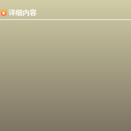
内容加载失败，可能是你的浏览器屏蔽了JS脚本！
详细内容