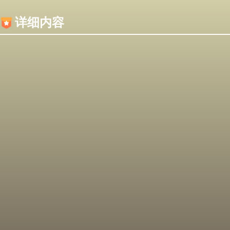
内容加载失败，可能是你的浏览器屏蔽了JS脚本！
详细内容