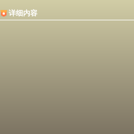
内容加载失败，可能是你的浏览器屏蔽了JS脚本！
详细内容