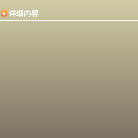
内容加载失败，可能是你的浏览器屏蔽了JS脚本！
详细内容