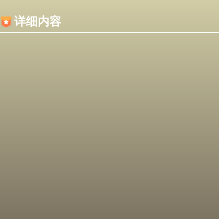
内容加载失败，可能是你的浏览器屏蔽了JS脚本！
详细内容