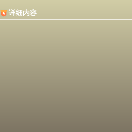
内容加载失败，可能是你的浏览器屏蔽了JS脚本！
详细内容