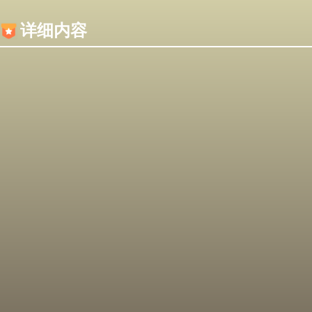
内容加载失败，可能是你的浏览器屏蔽了JS脚本！
详细内容