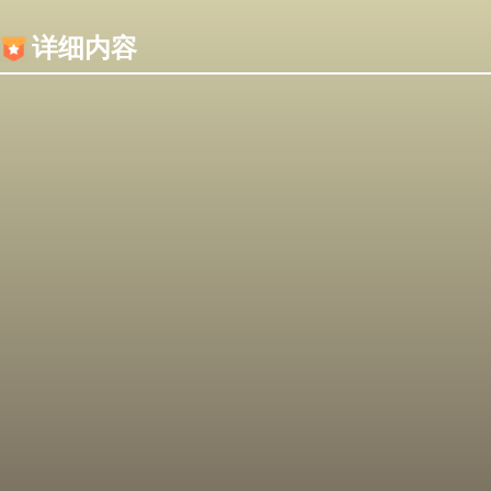
内容加载失败，可能是你的浏览器屏蔽了JS脚本！
详细内容