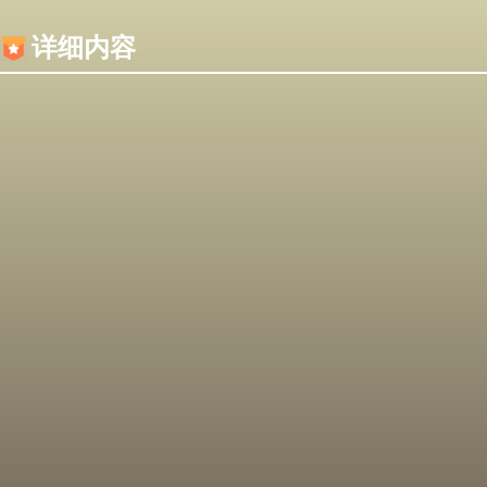
内容加载失败，可能是你的浏览器屏蔽了JS脚本！
详细内容