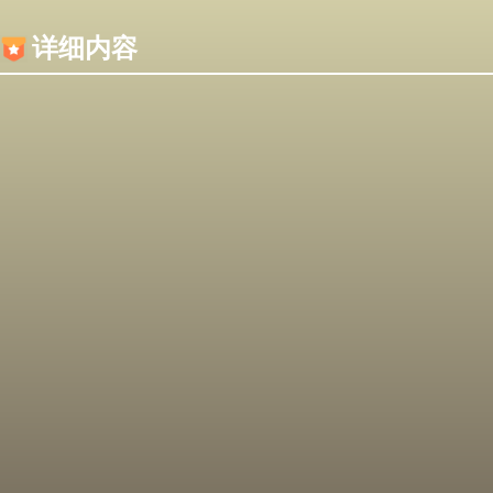
内容加载失败，可能是你的浏览器屏蔽了JS脚本！
详细内容