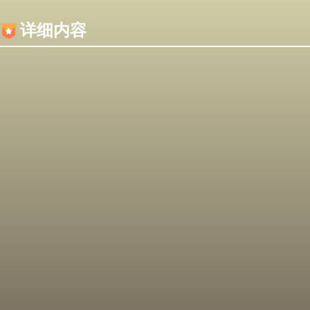
内容加载失败，可能是你的浏览器屏蔽了JS脚本！
详细内容