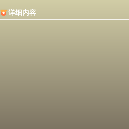
内容加载失败，可能是你的浏览器屏蔽了JS脚本！
详细内容