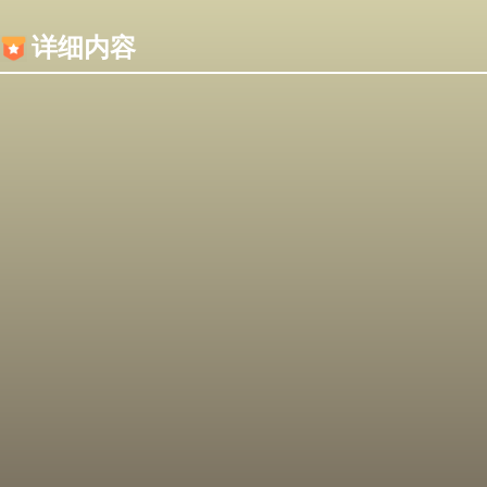
内容加载失败，可能是你的浏览器屏蔽了JS脚本！
详细内容