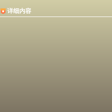
内容加载失败，可能是你的浏览器屏蔽了JS脚本！
详细内容