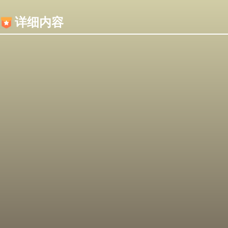
内容加载失败，可能是你的浏览器屏蔽了JS脚本！
详细内容