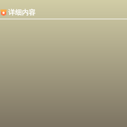
内容加载失败，可能是你的浏览器屏蔽了JS脚本！
详细内容