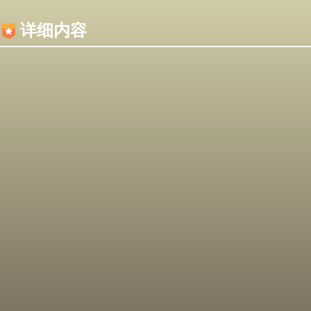
内容加载失败，可能是你的浏览器屏蔽了JS脚本！
详细内容