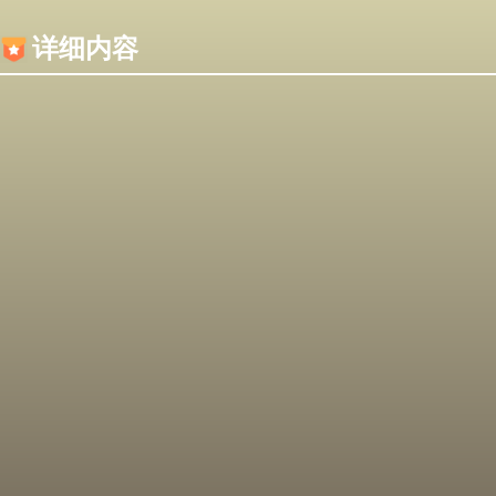
内容加载失败，可能是你的浏览器屏蔽了JS脚本！
详细内容