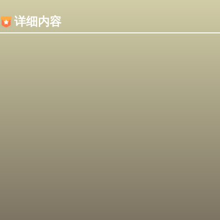
内容加载失败，可能是你的浏览器屏蔽了JS脚本！
详细内容