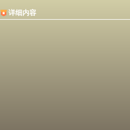
内容加载失败，可能是你的浏览器屏蔽了JS脚本！
详细内容