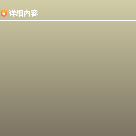
内容加载失败，可能是你的浏览器屏蔽了JS脚本！
详细内容