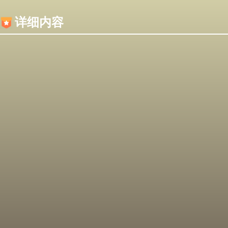
内容加载失败，可能是你的浏览器屏蔽了JS脚本！
详细内容