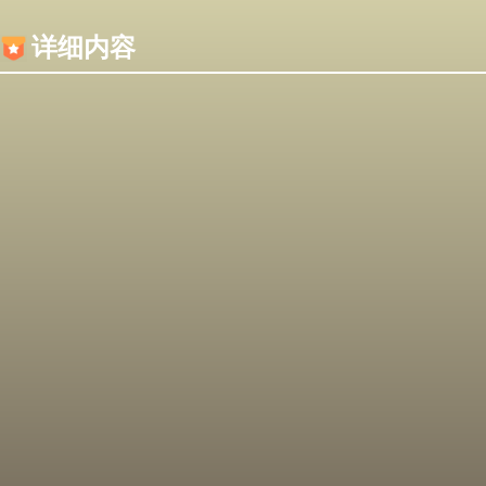
内容加载失败，可能是你的浏览器屏蔽了JS脚本！
详细内容