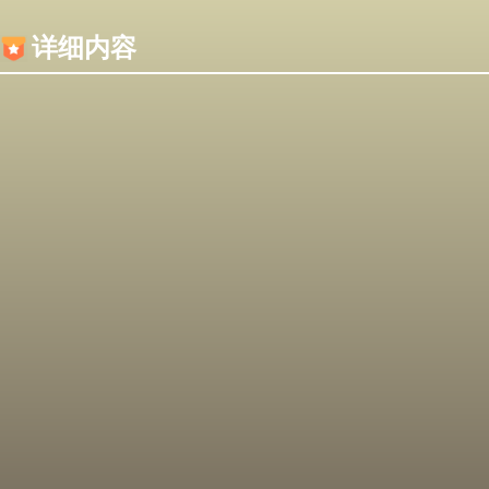
内容加载失败，可能是你的浏览器屏蔽了JS脚本！
详细内容