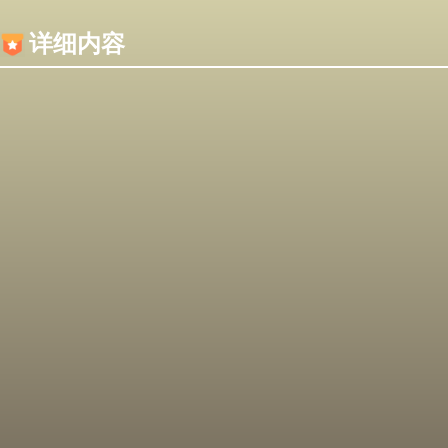
内容加载失败，可能是你的浏览器屏蔽了JS脚本！
详细内容