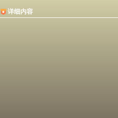
内容加载失败，可能是你的浏览器屏蔽了JS脚本！
详细内容