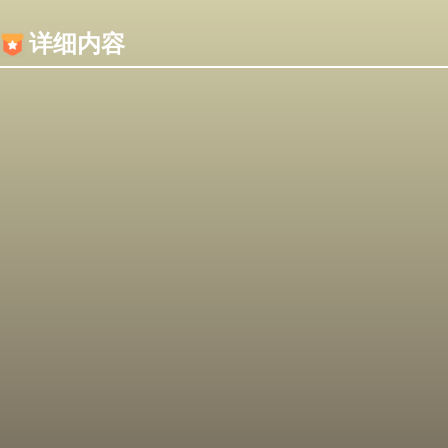
内容加载失败，可能是你的浏览器屏蔽了JS脚本！
详细内容