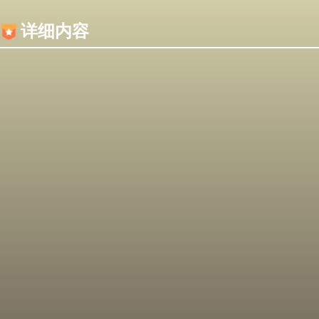
内容加载失败，可能是你的浏览器屏蔽了JS脚本！
详细内容