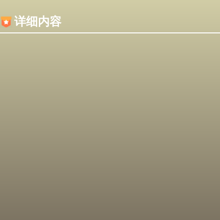
内容加载失败，可能是你的浏览器屏蔽了JS脚本！
详细内容