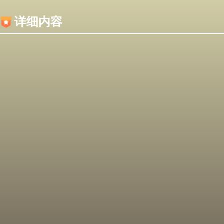
内容加载失败，可能是你的浏览器屏蔽了JS脚本！
详细内容