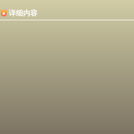
内容加载失败，可能是你的浏览器屏蔽了JS脚本！
详细内容