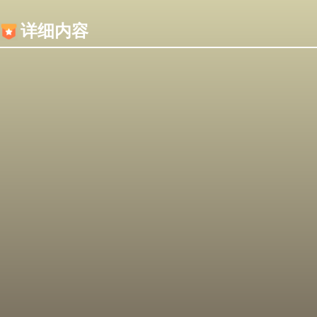
内容加载失败，可能是你的浏览器屏蔽了JS脚本！
详细内容