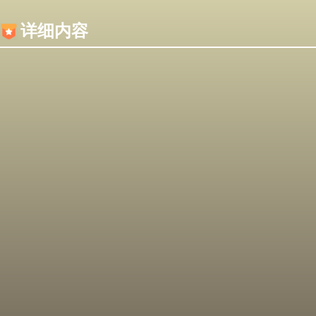
内容加载失败，可能是你的浏览器屏蔽了JS脚本！
详细内容