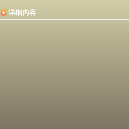
内容加载失败，可能是你的浏览器屏蔽了JS脚本！
详细内容