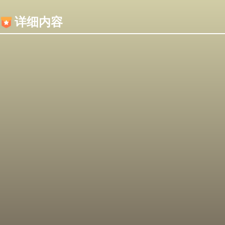
内容加载失败，可能是你的浏览器屏蔽了JS脚本！
详细内容