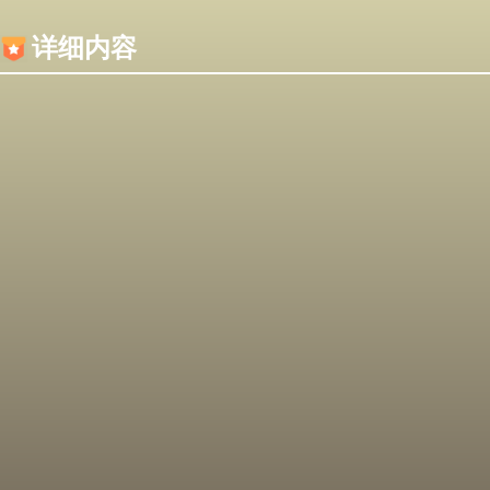
内容加载失败，可能是你的浏览器屏蔽了JS脚本！
详细内容