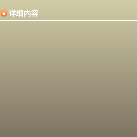
内容加载失败，可能是你的浏览器屏蔽了JS脚本！
详细内容